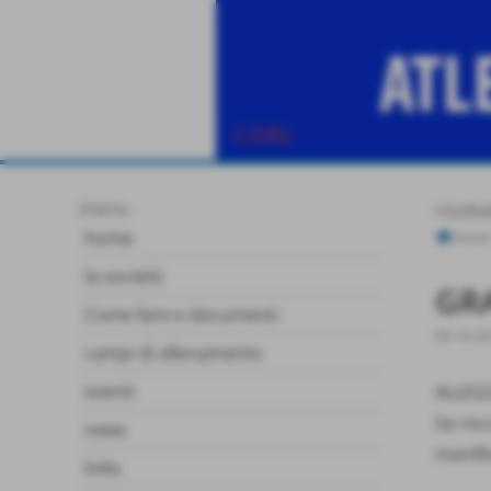
menu
risulta
home
Home
la società
GR
Come fare e documenti
06-10-2
campi di allenamento
eventi
ALLEGO
Se risc
news
manife
links