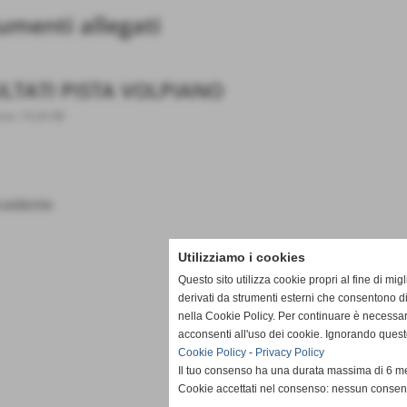
menti allegati
ULTATI PISTA VOLPIANO
ne: 19,26 KB
cedente
Utilizziamo i cookies
Questo sito utilizza cookie propri al fine di mi
derivati da strumenti esterni che consentono di
nella Cookie Policy. Per continuare è necessa
acconsenti all'uso dei cookie. Ignorando quest
Cookie Policy
-
Privacy Policy
Il tuo consenso ha una durata massima di 6 me
Cookie accettati nel consenso: nessun conse