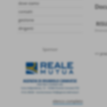
dove siamo
Docu
contatti
gestione
RIS
dirigenti
Dimensio
Sponsor
<< pre
elenco completo