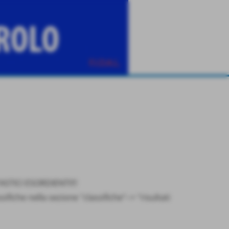
STICI ESORDIENTI!!!
ifiche nella sezione "classifiche"--> "risultati