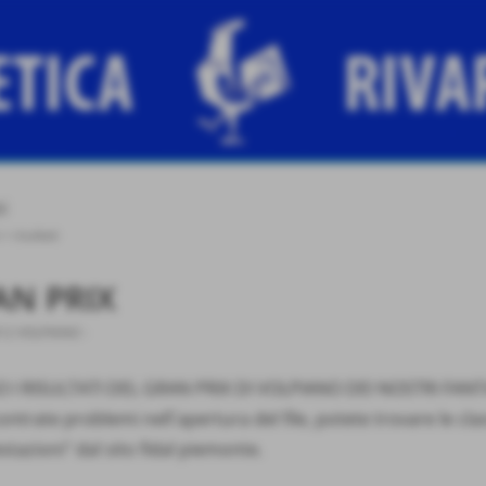
ti
>
risultati
AN PRIX
012
VOLPIANO
-
 I RISULTATI DEL GRAN PRIX DI VOLPIANO DEI NOSTRI FANTA
ontrate problemi nell´apertura del file, potete trovare le class
stazioni" dal sito fidal piemonte.