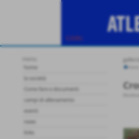
menu
galleri
home
Home
la società
Cro
Come fare e documenti
Manifest
campi di allenamento
eventi
news
links