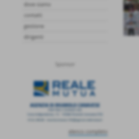
dove siamo
contatti
gestione
dirigenti
Invia
Sponsor
elenco completo