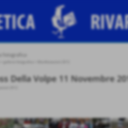
a fotografica
>
galleria fotografica
>
Manifestazioni 2012
ss Della Volpe 11 Novembre 20
azioni 2012