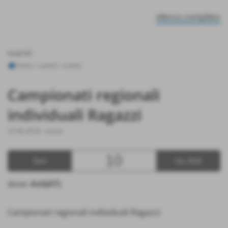
elenco completo
eventi
Home
>
eventi
>
eventi
Campionati regionali
individuali Ragazzi
10-06-2018
-
eventi
10
Dom
Giu 2018
dove:
Asti(AT)
Campionati regionali individuali Ragazzi.