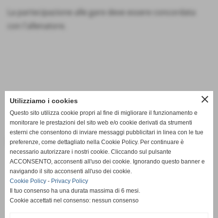
La partecipazione alle gare deve essere concordata
con l´allenatore.
close
Utilizziamo i cookies
Questo sito utilizza cookie propri al fine di migliorare il funzionamento e
monitorare le prestazioni del sito web e/o cookie derivati da strumenti
esterni che consentono di inviare messaggi pubblicitari in linea con le tue
Note
preferenze, come dettagliato nella Cookie Policy. Per continuare è
necessario autorizzare i nostri cookie. Cliccando sul pulsante
ACCONSENTO, acconsenti all'uso dei cookie. Ignorando questo banner e
navigando il sito acconsenti all'uso dei cookie.
Cookie Policy
-
Privacy Policy
Il tuo consenso ha una durata massima di 6 mesi.
Cookie accettati nel consenso: nessun consenso
<< precedente
successivo >>