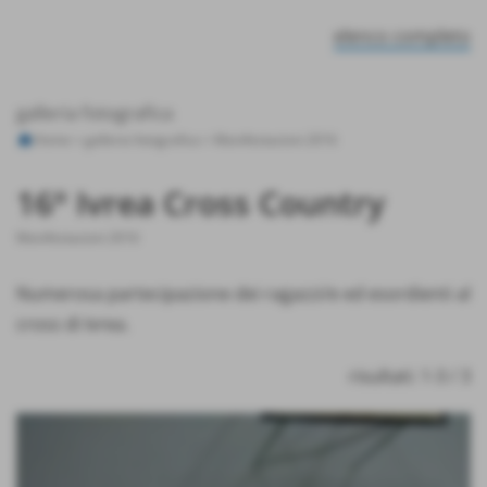
elenco completo
galleria fotografica
Home
>
galleria fotografica
>
Manifestazioni 2016
16° Ivrea Cross Country
Manifestazioni 2016
Numerosa partecipazione dei ragazzi/e ed esordienti al
cross di Ivrea.
risultati: 1-3 / 3