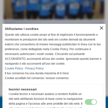
close
Utilizziamo i cookies
Questo sito utilizza cookie propri al fine di migliorare il funzionamento e
monitorare le prestazioni del sito web e/o cookie derivati da strumenti
esterni che consentono di inviare messaggi pubblicitari in linea con le tue
preferenze, come dettagliato nella Cookie Policy. Per continuare è
necessario autorizzare i nostri cookie. Cliccando sul pulsante
ACCONSENTO, acconsenti all'uso dei cookie. Ignorando questo banner e
navigando il sito acconsenti all'uso dei cookie.
Cookie Policy
-
Privacy Policy
Il tuo consenso ha una durata massima di 6 mesi.
Cookie accettati nel consenso: nessun consenso
tecnici necessari
I cookie tecnici e necessari aiutano a rendere fruibile un
Invia
ATLETICA RIVAROLO
sito web abilitando funzioni di base come la navigazione
della pagina e l'accesso alle aree protette del sito web. Il
Via Trieste 84 - Rivarolo Canavese (Torino)